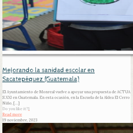
Mejorando la sanidad escolar en
Sacatepéquez (Guatemala)
El Ayuntamiento de Monreal vuelve a apoyar una propuesta de ACTUA
S.XXI en Guatemala. En esta ocasión, en la Escuela de la Aldea El Cerro
Niño,
[…]
Do you like it?
1
Read more
19 noviembre, 2023