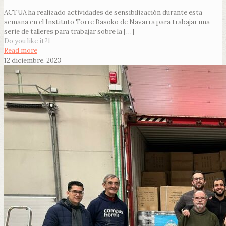
ACTUA ha realizado actividades de sensibilización durante esta
semana en el Instituto Torre Basoko de Navarra para trabajar una
serie de talleres para trabajar sobre la
[…]
Do you like it?
1
Read more
12 diciembre, 2023