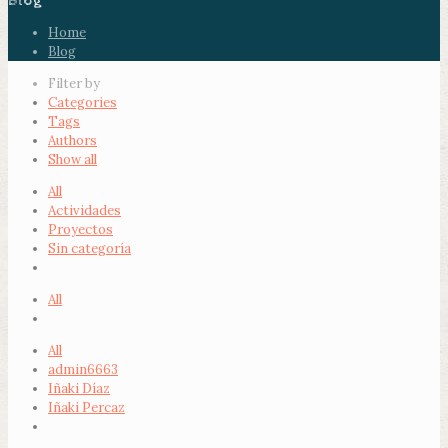
Blog
Home
Blog
Filter by
Categories
Tags
Authors
Show all
All
Actividades
Proyectos
Sin categoría
All
All
admin6663
Iñaki Díaz
Iñaki Percaz