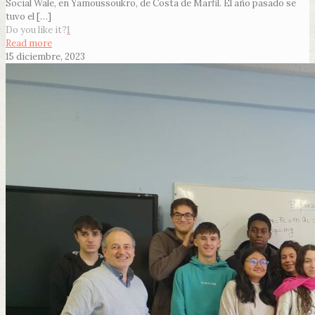
Social Wale, en Yamoussoukro, de Costa de Marfil. El año pasado se
tuvo el
[…]
Do you like it?
1
Read more
15 diciembre, 2023