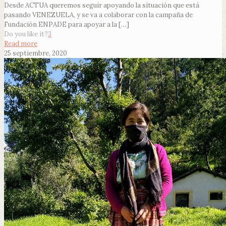
Desde ACTUA queremos seguir apoyando la situación que está
pasando VENEZUELA, y se va a colaborar con la campaña de
Fundación ENPADE para apoyar a la
[…]
Do you like it?
3
Read more
25 septiembre, 2020