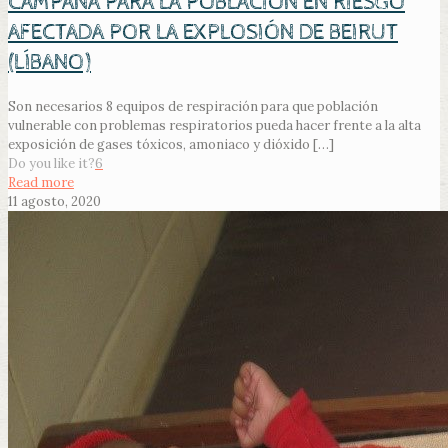
CAMPAÑA PARA LA POBLACIÓN EN RIESGO
AFECTADA POR LA EXPLOSIÓN DE BEIRUT
(LÍBANO)
Son necesarios 8 equipos de respiración para que población
vulnerable con problemas respiratorios pueda hacer frente a la alta
exposición de gases tóxicos, amoniaco y dióxido
[…]
Do you like it?
6
Read more
11 agosto, 2020