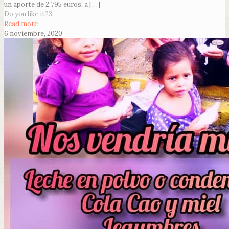
un aporte de 2.795 euros, a
[…]
Do you like it?
3
Read more
6 noviembre, 2020