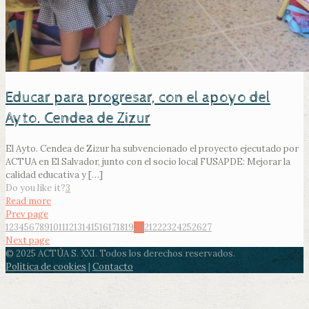
Educar para progresar, con el apoyo del
Ayto. Cendea de Zizur
El Ayto. Cendea de Zizur ha subvencionado el proyecto ejecutado por
ACTUA en El Salvador, junto con el socio local FUSAPDE: Mejorar la
calidad educativa y
[…]
Do you like it?
3
Read more
Prev page
1
2
3
4
5
6
7
8
9
10
11
12
13
14
15
16
17
18
19
20
21
22
23
24
25
26
27
Next page
© 2025 ACTÚA S. XXI. Todos los derechos reservados.
Política de cookies
|
Contacto