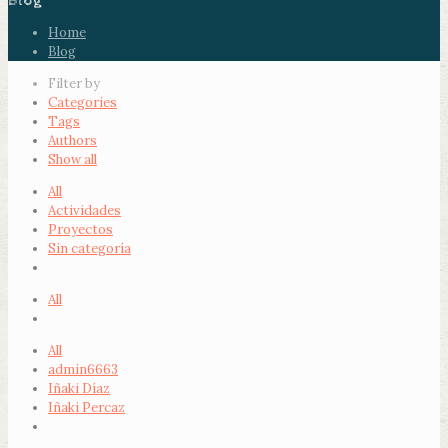
Blog
Home
Blog
Filter by
Categories
Tags
Authors
Show all
All
Actividades
Proyectos
Sin categoría
All
All
admin6663
Iñaki Díaz
Iñaki Percaz