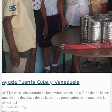
Ayuda Puente Cuba y Venezuela
ACTUA está colaborando en los envios continuos a Cuba desde hacer
más de una década, y desde hace unos pocos años se ha ampliado la
ayuda
[…]
Do you like it?
0
Read more