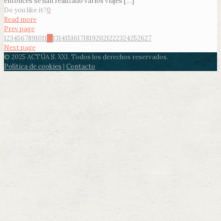
entonces se han realizado varios viajes
[…]
Do you like it?
0
Read more
Prev page
1
2
3
4
5
6
7
8
9
10
11
12
13
14
15
16
17
18
19
20
21
22
23
24
25
26
27
Next page
© 2025 ACTÚA S. XXI. Todos los derechos reservados.
Política de cookies
|
Contacto