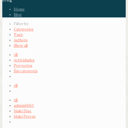
Blog
Home
Blog
Filter by
Categories
Tags
Authors
Show all
All
Actividades
Proyectos
Sin categoría
All
All
admin6663
Iñaki Díaz
Iñaki Percaz