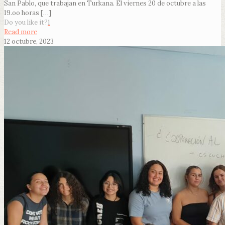
San Pablo, que trabajan en Turkana. El viernes 20 de octubre a las
19.oo horas
[…]
Do you like it?
1
Read more
12 octubre, 2023