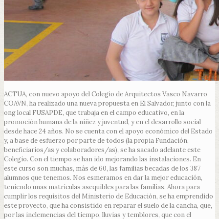
ACTUA, con nuevo apoyo del Colegio de Arquitectos Vasco Navarro
COAVN, ha realizado una nueva propuesta en El Salvador, junto con la
ong local FUSAPDE, que trabaja en el campo educativo, en la
promoción humana de la niñez y juventud, y en el desarrollo social
desde hace 24 años. No se cuenta con el apoyo económico del Estado
y, a base de esfuerzo por parte de todos (la propia Fundación,
beneficiarios/as y colaboradores/as), se ha sacado adelante este
Colegio. Con el tiempo se han ido mejorando las instalaciones. En
este curso son muchas, más de 60, las familias becadas de los 387
alumnos que tenemos. Nos esmeramos en dar la mejor educación,
teniendo unas matrículas asequibles para las familias. Ahora para
cumplir los requisitos del Ministerio de Educación, se ha emprendido
este proyecto, que ha consistido en reparar el suelo de la cancha, que,
por las inclemencias del tiempo, lluvias y temblores, que con el