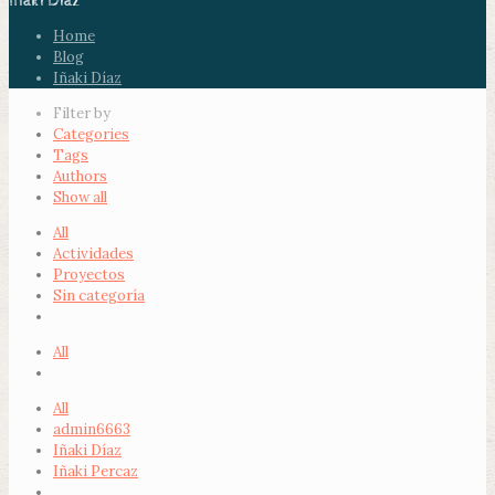
Iñaki Díaz
Home
Blog
Iñaki Díaz
Filter by
Categories
Tags
Authors
Show all
All
Actividades
Proyectos
Sin categoría
All
All
admin6663
Iñaki Díaz
Iñaki Percaz