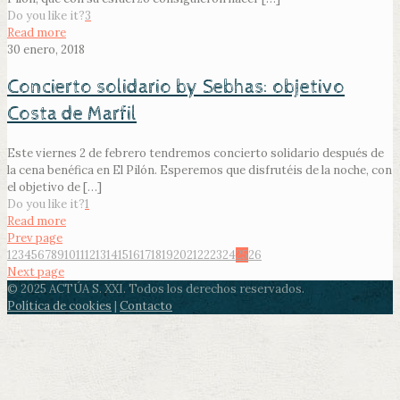
Do you like it?
3
Read more
30 enero, 2018
Concierto solidario by Sebhas: objetivo
Costa de Marfil
Este viernes 2 de febrero tendremos concierto solidario después de
la cena benéfica en El Pilón. Esperemos que disfrutéis de la noche, con
el objetivo de
[…]
Do you like it?
1
Read more
Prev page
1
2
3
4
5
6
7
8
9
10
11
12
13
14
15
16
17
18
19
20
21
22
23
24
25
26
Next page
© 2025 ACTÚA S. XXI. Todos los derechos reservados.
Política de cookies
|
Contacto