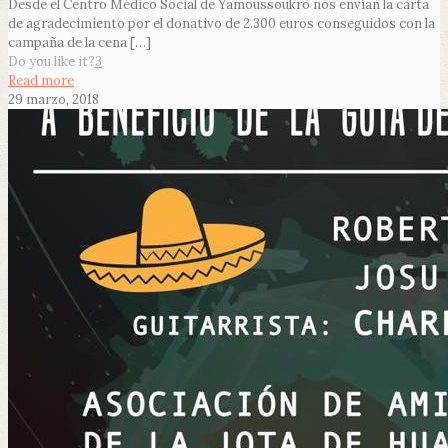
Desde el Centro Médico Social de Yamoussoukro nos envían la carta
de agradecimiento por el donativo de 2.300 euros conseguidos con la
campaña de la cena
[…]
Do you like it?
3
Read more
29 marzo, 2018