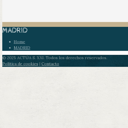
MADRID
Home
MADRID
© 2025 ACTÚA S. XXI. Todos los derechos reservados.
Política de cookies
|
Contacto