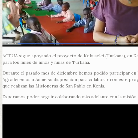
ACTUA sigue apoyando el proyecto de Kokuselei (Turkana), en Ken
para los miles de niños y niñas de Turkana.
Durante el pasado mes de diciembre hemos podido participar en l
Agradecemos a Jaime su disposición para colaborar con este pro
que realizan las Misioneras de San Pablo en Kenia.
Esperamos poder seguir colaborando más adelante con la misión 