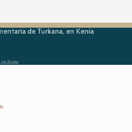
entaria de Turkana, en Kenia
 en Kenia
lo